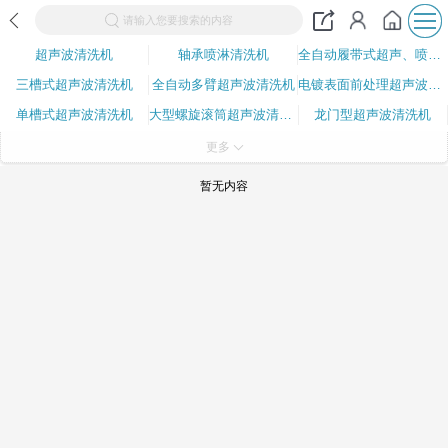
请输入您要搜索的内容
超声波清洗机
轴承喷淋清洗机
全自动履带式超声、喷淋清洗机
三槽式超声波清洗机
全自动多臂超声波清洗机
电镀表面前处理超声波清洗系
单槽式超声波清洗机
大型螺旋滚筒超声波清洗机
龙门型超声波清洗机
磁性材料清洗机
超声波振板
全自动脱胶清洗机
更多
全自动镜片模具清洗机
硅料清洗机
喷淋清洗机
暂无内容